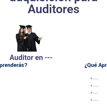
Auditores
Auditor en ---
prenderás?
¿Qué Ap
* - - -
* - - -
* - - -
* - - -