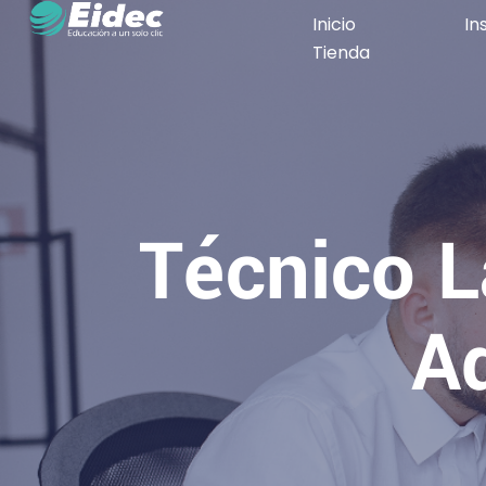
Inicio
In
Tienda
Técnico L
Ad