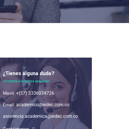
¿Tienes alguna duda?
¡Contacta a nuestros asesores!
Movil:
+(57) 3336034726
Email:
academico@eidec.com.co
asistencia.academica@eidec.com.co