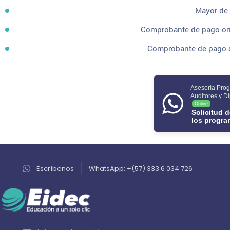
Mayor de 
Comprobante de pago orig
Comprobante de pago de
Asesoría Pro
Auditores y D
Online
Solicitud 
los progr
Escríbenos
WhatsApp: +(57) 333 6 034 726