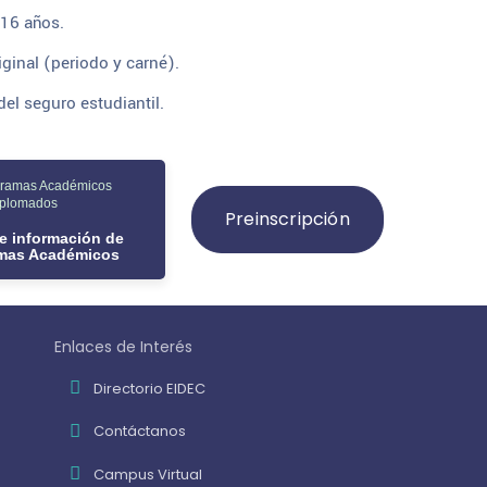
16 años.
inal (periodo y carné).
l seguro estudiantil.
gramas Académicos
iplomados
Preinscripción
de información de
amas Académicos
Enlaces de Interés
Directorio EIDEC
Contáctanos
Campus Virtual