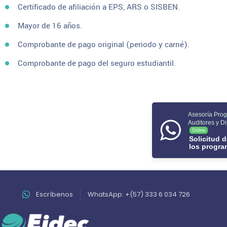
Certificado de afiliación a EPS, ARS o SISBEN.
Mayor de 16 años.
Comprobante de pago original (periodo y carné).
Comprobante de pago del seguro estudiantil.
Asesoría Pro
Auditores y D
Online
Solicitud 
los progr
Escríbenos
WhatsApp: +(57) 333 6 034 726