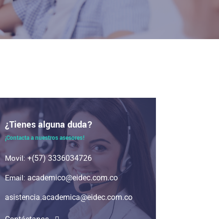
¿Tienes alguna duda?
¡Contacta a nuestros asesores!
Movil:
+(57) 3336034726
Email:
academico@eidec.com.co
asistencia.academica@eidec.com.co