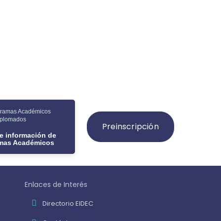
gramas Académicos
iplomados
Preinscripción
de información de
amas Académicos
Enlaces de Interés
Directorio EIDEC