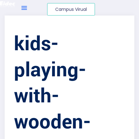
Campus Virual
kids-
playing-
with-
wooden-