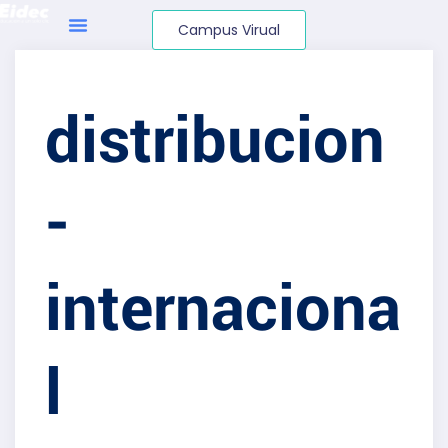
Campus Virual
distribucion
-
internaciona
l