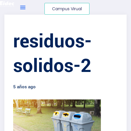
Campus Virual
residuos-
solidos-2
5 años ago