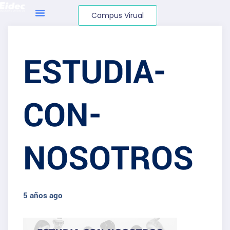
Campus Virual
ESTUDIA-
CON-
NOSOTROS
5 años ago