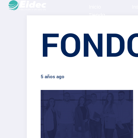
Inicio
In
Tienda
FONDO
5 años ago