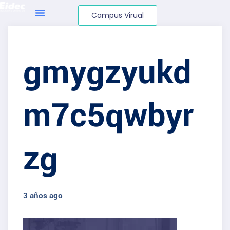
Campus Virual
gmygzyukd
m7c5qwbyr
zg
3 años ago