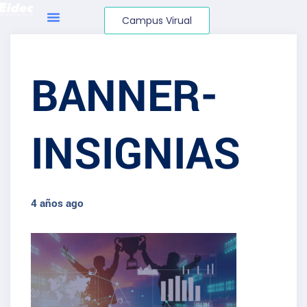
Campus Virual
BANNER-
INSIGNIAS
4 años ago