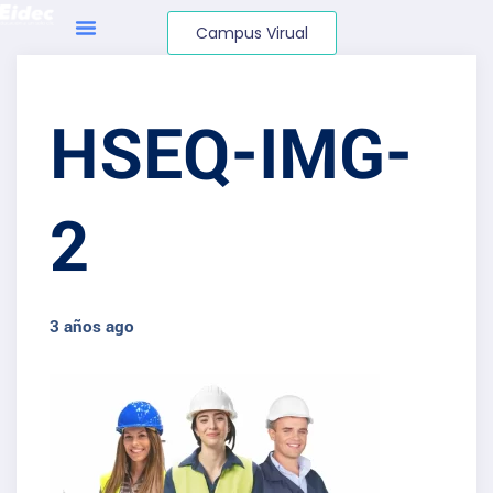
Campus Virual
HSEQ-IMG-
2
3 años ago