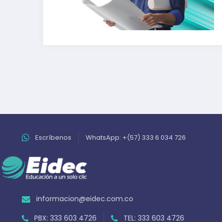
Escríbenos
WhatsApp: +(57) 333 6 034 726
informacion@eidec.com.co
PBX: 333 603 4726
TEL: 333 603 4726