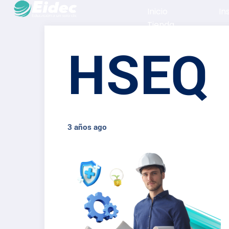
Inicio
In
Tienda
HSEQ
3 años ago