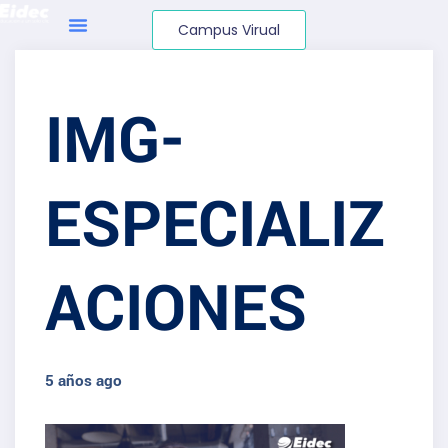
Campus Virual
IMG-
ESPECIALIZ
ACIONES
5 años ago