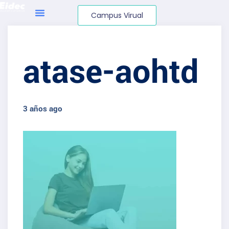
Campus Virual
atase-aohtd
3 años ago